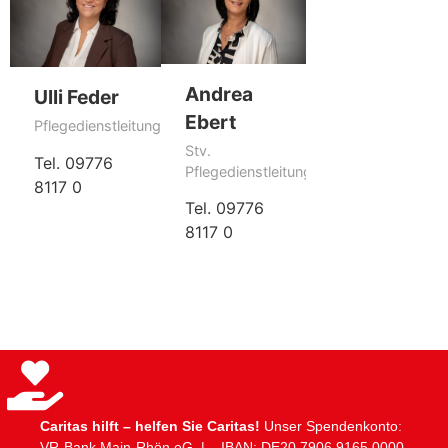
Andrea
Ulli Feder
Ebert
Pflegedienstleitung
Stv.
Tel. 09776
Pflegedienstleitung
8117 0
Tel. 09776
8117 0
Caritas hilft – helfen Sie Caritas!
Unser Spendenkonto:
VR-Bank Main-Rhön eG | IBAN: DE20 ​7906 ​9165 ​0000 ​