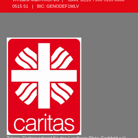
0515 ​51 | BIC: GENODEF1MLV
Träger: Caritasverband für den Landkreis Rhön-Grabfeld e.V.